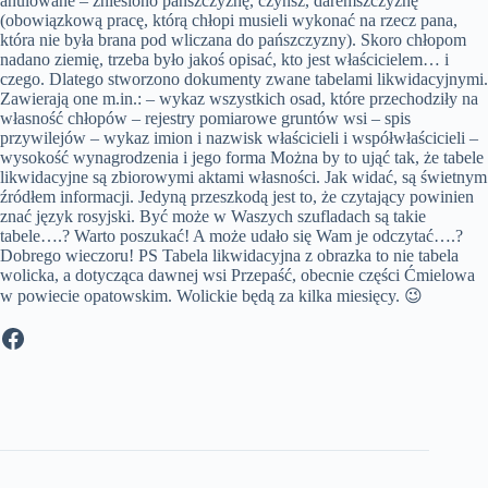
anulowane – zniesiono pańszczyznę, czynsz, daremszczyznę
(obowiązkową pracę, którą chłopi musieli wykonać na rzecz pana,
która nie była brana pod wliczana do pańszczyzny). Skoro chłopom
nadano ziemię, trzeba było jakoś opisać, kto jest właścicielem… i
czego. Dlatego stworzono dokumenty zwane tabelami likwidacyjnymi.
Zawierają one m.in.: – wykaz wszystkich osad, które przechodziły na
własność chłopów – rejestry pomiarowe gruntów wsi – spis
przywilejów – wykaz imion i nazwisk właścicieli i współwłaścicieli –
wysokość wynagrodzenia i jego forma Można by to ująć tak, że tabele
likwidacyjne są zbiorowymi aktami własności. Jak widać, są świetnym
źródłem informacji. Jedyną przeszkodą jest to, że czytający powinien
znać język rosyjski. Być może w Waszych szufladach są takie
tabele….? Warto poszukać! A może udało się Wam je odczytać….?
Dobrego wieczoru! PS Tabela likwidacyjna z obrazka to nie tabela
wolicka, a dotycząca dawnej wsi Przepaść, obecnie części Ćmielowa
w powiecie opatowskim. Wolickie będą za kilka miesięcy. 😉
Facebook