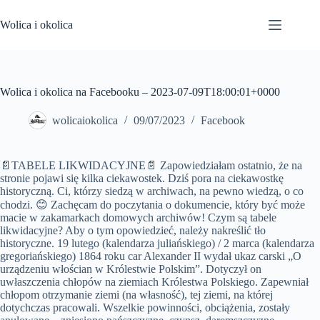
Przejdź
do
Wolica i okolica
treści
Wolica i okolica na Facebooku – 2023-07-09T18:00:01+0000
wolicaiokolica
09/07/2023
Facebook
📄TABELE LIKWIDACYJNE📄 Zapowiedziałam ostatnio, że na
stronie pojawi się kilka ciekawostek. Dziś pora na ciekawostkę
historyczną. Ci, którzy siedzą w archiwach, na pewno wiedzą, o co
chodzi. 😊 Zachęcam do poczytania o dokumencie, który być może
macie w zakamarkach domowych archiwów! Czym są tabele
likwidacyjne? Aby o tym opowiedzieć, należy nakreślić tło
historyczne. 19 lutego (kalendarza juliańskiego) / 2 marca (kalendarza
gregoriańskiego) 1864 roku car Alexander II wydał ukaz carski „O
urządzeniu włościan w Królestwie Polskim”. Dotyczył on
uwłaszczenia chłopów na ziemiach Królestwa Polskiego. Zapewniał
chłopom otrzymanie ziemi (na własność), tej ziemi, na której
dotychczas pracowali. Wszelkie powinności, obciążenia, zostały