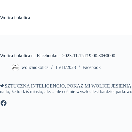
Przejdź
do
treści
Wolica i okolica
Wolica i okolica na Facebooku – 2023-11-15T19:00:30+0000
wolicaiokolica
15/11/2023
Facebook
🍁SZTUCZNA INTELIGENCJO, POKAŻ MI WOLICĘ JESIENIĄ!🍂 Tak wy
na to, że to dziś miasto, ale… ale coś nie wyszło. Jest bardziej park
Facebook