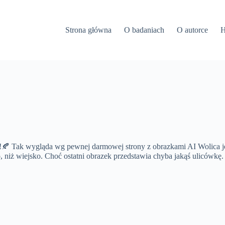
Strona główna
O badaniach
O autorce
H
gląda wg pewnej darmowej strony z obrazkami AI Wolica jesie
owo, niż wiejsko. Choć ostatni obrazek przedstawia chyba jakąś ulicówk