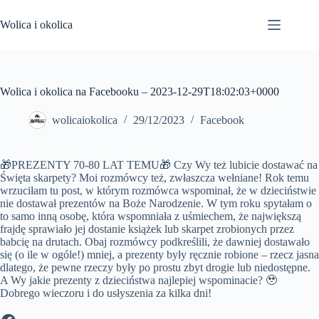
Przejdź
do
Wolica i okolica
treści
Wolica i okolica na Facebooku – 2023-12-29T18:02:03+0000
wolicaiokolica
29/12/2023
Facebook
🎁PREZENTY 70-80 LAT TEMU🎁 Czy Wy też lubicie dostawać na
Święta skarpety? Moi rozmówcy też, zwłaszcza wełniane! Rok temu
wrzuciłam tu post, w którym rozmówca wspominał, że w dzieciństwie
nie dostawał prezentów na Boże Narodzenie. W tym roku spytałam o
to samo inną osobę, która wspomniała z uśmiechem, że największą
frajdę sprawiało jej dostanie książek lub skarpet zrobionych przez
babcię na drutach. Obaj rozmówcy podkreślili, że dawniej dostawało
się (o ile w ogóle!) mniej, a prezenty były ręcznie robione – rzecz jasna
dlatego, że pewne rzeczy były po prostu zbyt drogie lub niedostępne.
A Wy jakie prezenty z dzieciństwa najlepiej wspominacie? 🥹
Dobrego wieczoru i do usłyszenia za kilka dni!