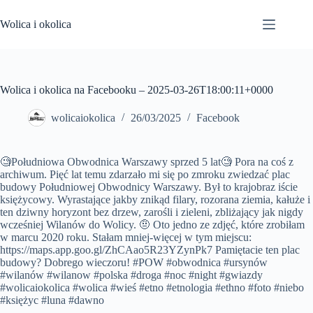
Przejdź
do
Wolica i okolica
treści
Wolica i okolica na Facebooku – 2025-03-26T18:00:11+0000
wolicaiokolica
26/03/2025
Facebook
🧐Południowa Obwodnica Warszawy sprzed 5 lat🧐 Pora na coś z
archiwum. Pięć lat temu zdarzało mi się po zmroku zwiedzać plac
budowy Południowej Obwodnicy Warszawy. Był to krajobraz iście
księżycowy. Wyrastające jakby znikąd filary, rozorana ziemia, kałuże i
ten dziwny horyzont bez drzew, zarośli i zieleni, zbliżający jak nigdy
wcześniej Wilanów do Wolicy. 🤨 Oto jedno ze zdjęć, które zrobiłam
w marcu 2020 roku. Stałam mniej-więcej w tym miejscu:
https://maps.app.goo.gl/ZhCAao5R23YZynPk7 Pamiętacie ten plac
budowy? Dobrego wieczoru! #POW #obwodnica #ursynów
#wilanów #wilanow #polska #droga #noc #night #gwiazdy
#wolicaiokolica #wolica #wieś #etno #etnologia #ethno #foto #niebo
#księżyc #luna #dawno