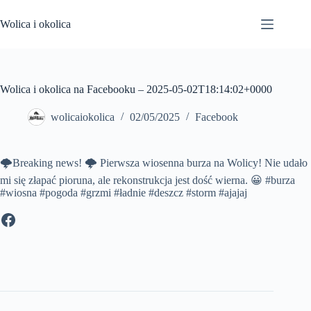
Przejdź
do
Wolica i okolica
treści
Wolica i okolica na Facebooku – 2025-05-02T18:14:02+0000
wolicaiokolica
02/05/2025
Facebook
🌩Breaking news! 🌩 Pierwsza wiosenna burza na Wolicy! Nie udało
mi się złapać pioruna, ale rekonstrukcja jest dość wierna. 😀 #burza
#wiosna #pogoda #grzmi #ładnie #deszcz #storm #ajajaj
Facebook