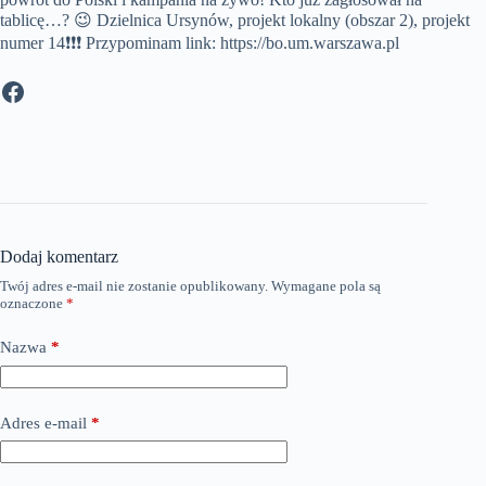
tablicę…? 😉 Dzielnica Ursynów, projekt lokalny (obszar 2), projekt
numer 14❗️❗️❗️ Przypominam link: https://bo.um.warszawa.pl
Facebook
Dodaj komentarz
Twój adres e-mail nie zostanie opublikowany.
Wymagane pola są
oznaczone
*
Nazwa
*
Adres e-mail
*