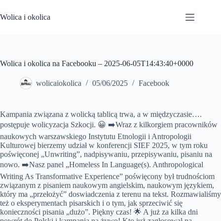
Przejdź
do
Wolica i okolica
treści
Wolica i okolica na Facebooku – 2025-06-05T14:43:40+0000
wolicaiokolica
05/06/2025
Facebook
Kampania związana z wolicką tablicą trwa, a w międzyczasie….
postępuje wolicyzacja Szkocji. 😀 ➡️Wraz z kilkorgiem pracowników
naukowych warszawskiego Instytutu Etnologii i Antropologii
Kulturowej bierzemy udział w konferencji SIEF 2025, w tym roku
poświęconej „Unwriting”, nadpisywaniu, przepisywaniu, pisaniu na
nowo. ➡️Nasz panel „Homeless In Language(s). Anthropological
Writing As Transformative Experience” poświęcony był trudnościom
związanym z pisaniem naukowym angielskim, naukowym językiem,
który ma „przełożyć” doswiadczenia z terenu na tekst. Rozmawialiśmy
też o eksperymentach pisarskich i o tym, jak sprzeciwić się
konieczności pisania „dużo”. Piękny czas! 🌟 A już za kilka dni
powrót do Polski i kampania na żywo! Kto już zagłosował na