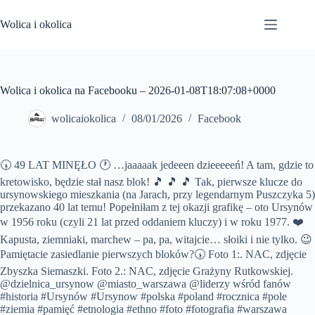
Przejdź
do
Wolica i okolica
treści
Wolica i okolica na Facebooku – 2026-01-08T18:07:08+0000
wolicaiokolica
08/01/2026
Facebook
🕠 49 LAT MINĘŁO 🕐 …jaaaaak jedeeen dzieeeeeń! A tam, gdzie to
kretowisko, będzie stał nasz blok! 🎵 🎵 🎵 Tak, pierwsze klucze do
ursynowskiego mieszkania (na Jarach, przy legendarnym Puszczyka 5)
przekazano 40 lat temu! Popełniłam z tej okazji grafikę – oto Ursynów
w 1956 roku (czyli 21 lat przed oddaniem kluczy) i w roku 1977. ❤️
Kapusta, ziemniaki, marchew – pa, pa, witajcie… słoiki i nie tylko. 😉
Pamiętacie zasiedlanie pierwszych bloków?🕠 Foto 1:. NAC, zdjęcie
Zbyszka Siemaszki. Foto 2.: NAC, zdjęcie Grażyny Rutkowskiej.
@dzielnica_ursynow @miasto_warszawa @liderzy wśród fanów
#historia #Ursynów #Ursynow #polska #poland #rocznica #pole
#ziemia #pamięć #etnologia #ethno #foto #fotografia #warszawa