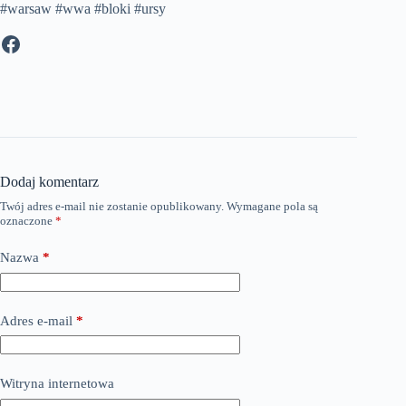
#warsaw #wwa #bloki #ursy
Facebook
Dodaj komentarz
Twój adres e-mail nie zostanie opublikowany.
Wymagane pola są
oznaczone
*
Nazwa
*
Adres e-mail
*
Witryna internetowa